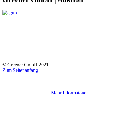
© Greener GmbH 2021
Zum Seitenanfang
Cookies erleichtern die Bereitstellung unserer Dienste. Mit der
Nutzung unserer Dienste erklären Sie sich damit einverstanden, dass
wir Cookies verwenden.
Mehr Informatonen
Ich bin einverstanden