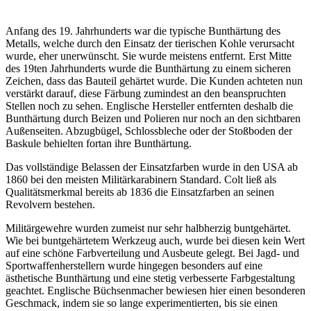
Anfang des 19. Jahrhunderts war die typische Bunthärtung des
Metalls, welche durch den Einsatz der tierischen Kohle verursacht
wurde, eher unerwünscht. Sie wurde meistens entfernt. Erst Mitte
des 19ten Jahrhunderts wurde die Bunthärtung zu einem sicheren
Zeichen, dass das Bauteil gehärtet wurde. Die Kunden achteten nun
verstärkt darauf, diese Färbung zumindest an den beanspruchten
Stellen noch zu sehen. Englische Hersteller entfernten deshalb die
Bunthärtung durch Beizen und Polieren nur noch an den sichtbaren
Außenseiten. Abzugbügel, Schlossbleche oder der Stoßboden der
Baskule behielten fortan ihre Bunthärtung.
Das vollständige Belassen der Einsatzfarben wurde in den USA ab
1860 bei den meisten Militärkarabinern Standard. Colt ließ als
Qualitätsmerkmal bereits ab 1836 die Einsatzfarben an seinen
Revolvern bestehen.
Militärgewehre wurden zumeist nur sehr halbherzig buntgehärtet.
Wie bei buntgehärtetem Werkzeug auch, wurde bei diesen kein Wert
auf eine schöne Farbverteilung und Ausbeute gelegt. Bei Jagd- und
Sportwaffenherstellern wurde hingegen besonders auf eine
ästhetische Bunthärtung und eine stetig verbesserte Farbgestaltung
geachtet. Englische Büchsenmacher bewiesen hier einen besonderen
Geschmack, indem sie so lange experimentierten, bis sie einen