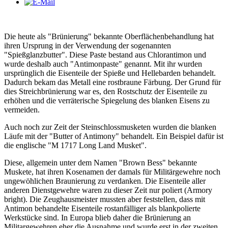
Die heute als "Brünierung" bekannte Oberflächenbehandlung hat
ihren Ursprung in der Verwendung der sogenannten
"Spießglanzbutter". Diese Paste bestand aus Chlorantimon und
wurde deshalb auch "Antimonpaste" genannt. Mit ihr wurden
ursprünglich die Eisenteile der Spieße und Hellebarden behandelt.
Dadurch bekam das Metall eine rostbraune Färbung. Der Grund für
dies Streichbrünierung war es, den Rostschutz der Eisenteile zu
erhöhen und die verräterische Spiegelung des blanken Eisens zu
vermeiden.
Auch noch zur Zeit der Steinschlossmusketen wurden die blanken
Läufe mit der "Butter of Antimony" behandelt. Ein Beispiel dafür ist
die englische "M 1717 Long Land Musket".
Diese, allgemein unter dem Namen "Brown Bess" bekannte
Muskete, hat ihren Kosenamen der damals für Militärgewehre noch
ungewöhlichen Braunierung zu verdanken. Die Eisenteile aller
anderen Dienstgewehre waren zu dieser Zeit nur poliert (Armory
bright). Die Zeughausmeister mussten aber feststellen, dass mit
Antimon behandelte Eisenteile rostanfälliger als blankpolierte
Werkstücke sind. In Europa blieb daher die Brünierung an
Militargewehren eher die Ausnahme und wurde erst in der zweiten