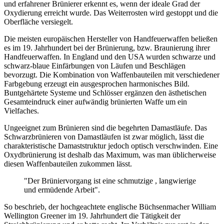
und erfahrener Brünierer erkennt es, wenn der ideale Grad der
Oxydierung erreicht wurde. Das Weiterrosten wird gestoppt und die
Oberfläche versiegelt.
Die meisten europäischen Hersteller von Handfeuerwaffen beließen
es im 19. Jahrhundert bei der Brünierung, bzw. Braunierung ihrer
Handfeuerwaffen. In England und den USA wurden schwarze und
schwarz-blaue Einfärbungen von Läufen und Beschlägen
bevorzugt. Die Kombination von Waffenbauteilen mit verschiedener
Farbgebung erzeugt ein ausgesprochen harmonisches Bild.
Buntgehärtete Systeme und Schlösser ergänzen den ästhetischen
Gesamteindruck einer aufwändig brünierten Waffe um ein
Vielfaches.
Ungeeignet zum Brünieren sind die begehrten Damastläufe. Das
Schwarzbrünieren von Damastläufen ist zwar möglich, lässt die
charakteristische Damaststruktur jedoch optisch verschwinden. Eine
Oxydbrünierung ist deshalb das Maximum, was man üblicherweise
diesen Waffenbauteilen zukommen lässt.
"Der Brüniervorgang ist eine schmutzige , langwierige
und ermüdende Arbeit".
So beschrieb, der hochgeachtete englische Büchsenmacher William
Wellington Greener im 19. Jahrhundert die Tätigkeit der